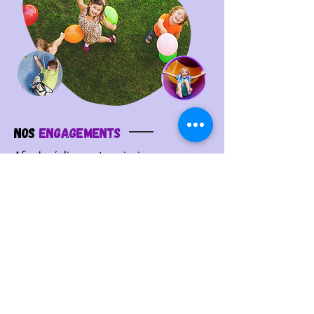
NoS
Engagements
Afin de réaliser notre mission, nous nous
engageons à :
Réserver un accueil personnalisé à chaque
enfant.
Proposer une période d’adaptation pour vous
et vos enfants.
Prôner une philosophie d’apprentissage
unique et global au jardin d’enfant :
apprendre en s’amusant.
Suivre une philosophie de vie au quotidien au
sein de la crèche : vivre en « famille », dans un