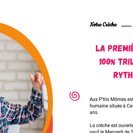
Notre Crèche
La premi
100% Tri
ryth
Aux P’tits Mômes est 
humaine située à Cas
ans.
La crèche est ouvert
sauf le Mercredi de 