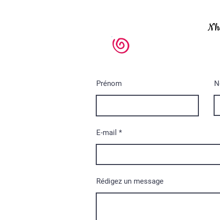
N'h
Prénom
N
E-mail
Rédigez un message